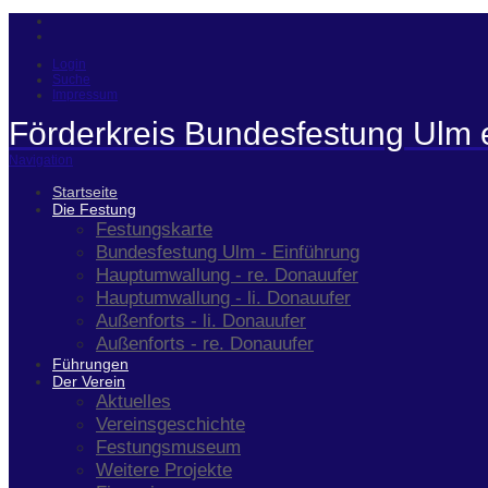
Login
Suche
Impressum
Förderkreis Bundesfestung Ulm 
Navigation
Startseite
Die Festung
Festungskarte
Bundesfestung Ulm - Einführung
Hauptumwallung - re. Donauufer
Hauptumwallung - li. Donauufer
Außenforts - li. Donauufer
Außenforts - re. Donauufer
Führungen
Der Verein
Aktuelles
Vereinsgeschichte
Festungsmuseum
Weitere Projekte