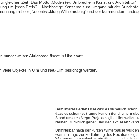
zur gleichen Zeit. Das Motto „Modern(e): Umbrüche in Kunst und Architektur“ f
utzung um jeden Preis? – Nachhaltige Konzepte zum Umgang mit der Bundesfe
mmenhang mit der „Neuentwicklung Wilhelmsburg“ und der kommenden Landes
en bundesweiten Aktionstag findet in Ulm statt:
viele Objekte in Ulm und Neu-Ulm besichtigt werden.
Dem interessierten User wird es sicherlich schon 
dass es schon (zu) lange keinen Bericht mehr übe
Stand unseres Mega-Projektes gibt. Hier wollen w
kleinen Rückblick geben und den aktuellen Stand 
Unmittelbar nach der kurzen Winterpause wurden 
warmen Tage zur Fortführung des Hochbaues genu
Wintermonaten selbst wurde die elektrische Instal