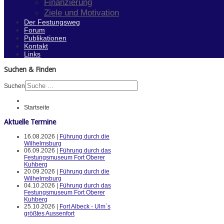
Finanzierung
Ziele und Motivation
Der Festungsweg
Forum
Publikationen
Kontakt
Links
Suchen & Finden
Suchen
Startseite
Aktuelle Termine
16.08.2026 |
Führung durch die
Wilhelmsburg
06.09.2026 |
Führung durch das
Festungsmuseum Fort Oberer
Kuhberg
20.09.2026 |
Führung durch die
Wilhelmsburg
04.10.2026 |
Führung durch das
Festungsmuseum Fort Oberer
Kuhberg
25.10.2026 |
Fort Albeck - Ulm`s
größtes Aussenfort