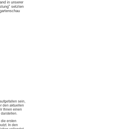
and in unserer
stung" setzten
gartenschau
aufgefallen sein,
r den aktuellen
ir Ihnen einen
darstellen.
die ersten
tzt. In den
lation vollendet