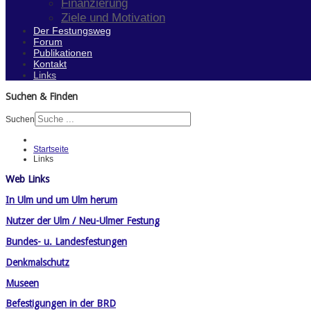
Finanzierung
Ziele und Motivation
Der Festungsweg
Forum
Publikationen
Kontakt
Links
Suchen & Finden
Suchen
Startseite
Links
Web Links
In Ulm und um Ulm herum
Nutzer der Ulm / Neu-Ulmer Festung
Bundes- u. Landesfestungen
Denkmalschutz
Museen
Befestigungen in der BRD