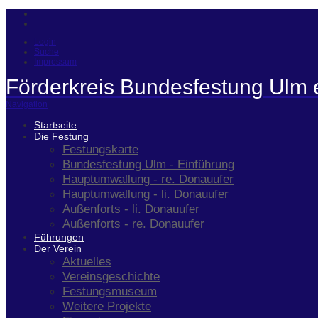
Login
Suche
Impressum
Förderkreis Bundesfestung Ulm 
Navigation
Startseite
Die Festung
Festungskarte
Bundesfestung Ulm - Einführung
Hauptumwallung - re. Donauufer
Hauptumwallung - li. Donauufer
Außenforts - li. Donauufer
Außenforts - re. Donauufer
Führungen
Der Verein
Aktuelles
Vereinsgeschichte
Festungsmuseum
Weitere Projekte