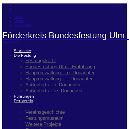
Login
Suche
Impressum
Förderkreis Bundesfestung Ulm 
Navigation
Startseite
Die Festung
Festungskarte
Bundesfestung Ulm - Einführung
Hauptumwallung - re. Donauufer
Hauptumwallung - li. Donauufer
Außenforts - li. Donauufer
Außenforts - re. Donauufer
Führungen
Der Verein
Aktuelles
Vereinsgeschichte
Festungsmuseum
Weitere Projekte