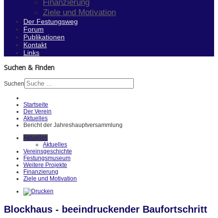
Finanzierung
Ziele und Motivation
Der Festungsweg
Forum
Publikationen
Kontakt
Links
Suchen & Finden
Suchen
Startseite
Der Verein
Aktuelles
Bericht der Jahreshauptversammlung
Aktuelles
Aktuelles
Vereinsgeschichte
Festungsmuseum
Weitere Projekte
Finanzierung
Ziele und Motivation
Blockhaus - beeindruckender Baufortschritt