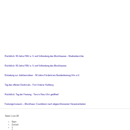
Rückblick: 50 Jahre FBU e. V. und Vollendung des Blockhauses - Medienberichte
Rückblick: 50 Jahre FBU e. V. und Vollendung des Blockhauses
Einladung zur Jubiläumsfeier - 50 Jahre Förderkreis Bundesfestung Ulm e.V.
Tag des offenen Denkmals - Fort Unterer Kuhberg
Rückblick: Tag der Festung - Tore in Neu-Ulm geöffnet!
Festungsmuseum – Blockhaus: Countdown nach abgeschlossenen Verputzarbeiten
Seite 1 von 28
Start
Zurück
1