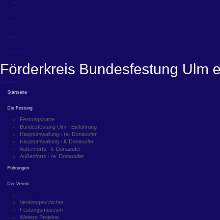
Login
Suche
Impressum
Förderkreis Bundesfestung Ulm e
Navigation
Startseite
Die Festung
Festungskarte
Bundesfestung Ulm - Einführung
Hauptumwallung - re. Donauufer
Hauptumwallung - li. Donauufer
Außenforts - li. Donauufer
Außenforts - re. Donauufer
Führungen
Der Verein
Aktuelles
Vereinsgeschichte
Festungsmuseum
Weitere Projekte