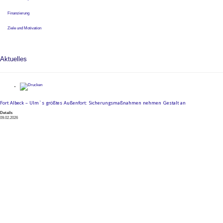
Finanzierung
Ziele und Motivation
Aktuelles
Fort Albeck – Ulm`s größtes Außenfort: Sicherungsmaßnahmen nehmen Gestalt an
Details
09.02.2026