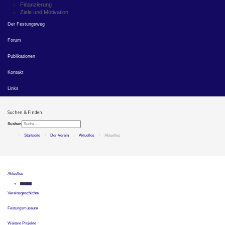
Finanzierung
Ziele und Motivation
Der Festungsweg
Forum
Publikationen
Kontakt
Links
Suchen & Finden
Suchen
Startseite
Der Verein
Aktuelles
Aktuelles
Aktuelles
Aktuelles
Vereinsgeschichte
Festungsmuseum
Weitere Projekte