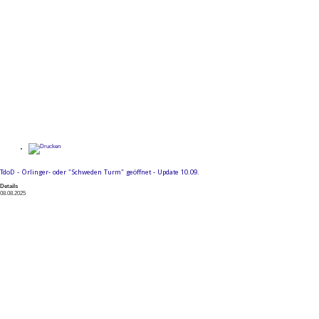
TdoD - Örlinger- oder "Schweden Turm" geöffnet - Update 10.09.
Details
08.08.2025