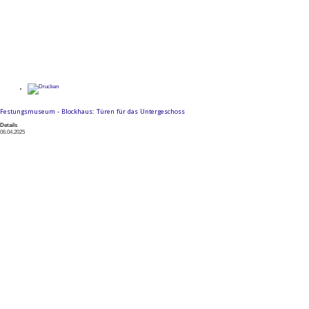
Festungsmuseum - Blockhaus: Türen für das Untergeschoss
Details
06.04.2025