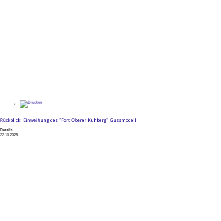
Rückblick: Einweihung des "Fort Oberer Kuhberg" Gussmodell
Details
22.10.2025