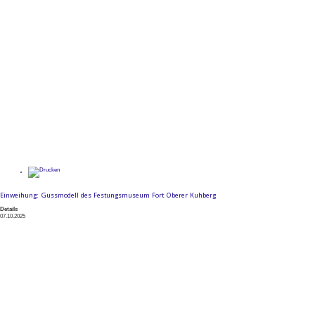
Einweihung: Gussmodell des Festungsmuseum Fort Oberer Kuhberg
Details
07.10.2025