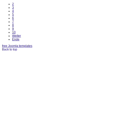
2
3
4
5
6
7
8
9
10
Weiter
Ende
free Joomla templates
Back to top