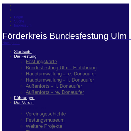
Login
Suche
Impressum
Förderkreis Bundesfestung Ulm 
Navigation
Startseite
Die Festung
Festungskarte
Bundesfestung Ulm - Einführung
Hauptumwallung - re. Donauufer
Hauptumwallung - li. Donauufer
Außenforts - li. Donauufer
Außenforts - re. Donauufer
Führungen
Der Verein
Aktuelles
Vereinsgeschichte
Festungsmuseum
Weitere Projekte