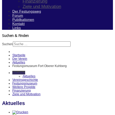
Finanzierung
Ziele und Motivation
Der Festungsweg
Forum
Publikationen
Kontakt
Links
Suchen & Finden
Suchen
Startseite
Der Verein
Aktuelles
Festungsmuseum Fort Oberer Kuhberg
Aktuelles
Aktuelles
Vereinsgeschichte
Festungsmuseum
Weitere Projekte
Finanzierung
Ziele und Motivation
Aktuelles